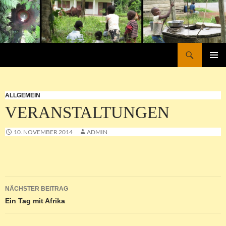
Zum
Inhalt
springen
Suchen
Ndele e.V.
PRIMÄR
MENÜ
ALLGEMEIN
VERANSTALTUNGEN
10. NOVEMBER 2014
ADMIN
Beitragsnavigation
NÄCHSTER BEITRAG
Ein Tag mit Afrika