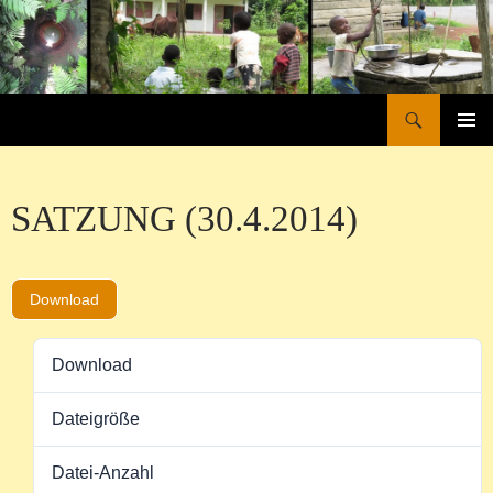
Zum
Inhalt
springen
Suchen
Ndele e.V.
PRIMÄR
MENÜ
SATZUNG (30.4.2014)
Download
Download
241
Dateigröße
348.21 KB
Datei-Anzahl
1