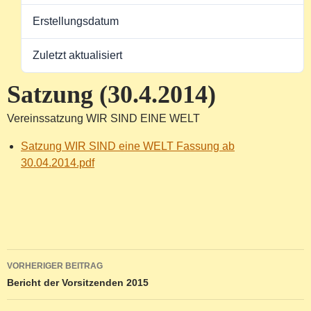
Erstellungsdatum
30. August 2015
Zuletzt aktualisiert
2. August 2016
Satzung (30.4.2014)
Vereinssatzung WIR SIND EINE WELT
Satzung WIR SIND eine WELT Fassung ab
30.04.2014.pdf
Beitragsnavigation
VORHERIGER BEITRAG
Bericht der Vorsitzenden 2015